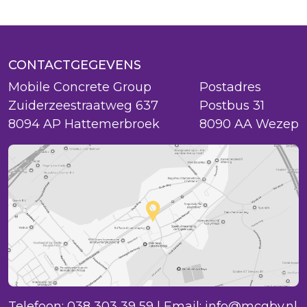
CONTACTGEGEVENS
Mobile Concrete Group
Postadres
Zuiderzeestraatweg 637
Postbus 31
8094 AP Hattemerbroek
8090 AA Wezep
Telefoon:
038 303 39 59
| Email:
info@mcgbv.nl