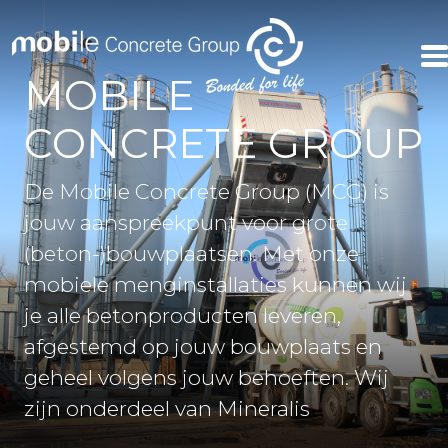
MOBILE
CONCRETE GROUP
De Mobile Concrete Group (MCG) is
jouw aanspreekpunt voor grote
(beton-)bouwplaatsen. Met onze
mobiele menginstallaties kunnen wij
je alle betonproducten leveren,
afgestemd op jouw bouwplaats en
geheel volgens jouw behoeften. Wij
zijn onderdeel van Mineralis